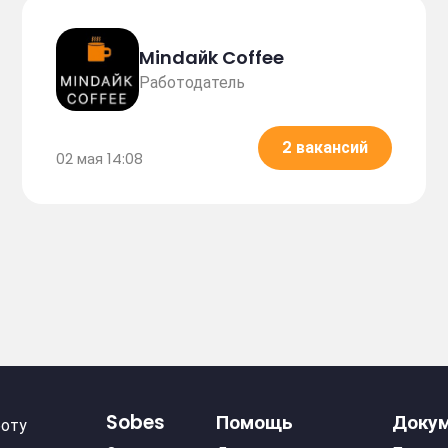
Mindaйk Coffee
Работодатель
2 вакансий
02 мая 14:08
Sobes
Помощь
Доку
боту