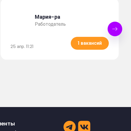
Мария-ра
Работодатель
1 вакансий
25 апр. 11:21
менты