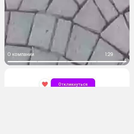
О компании
1:29
Откликнуться
Официант
Контакты
prom2@sobes.ru
Зарплата