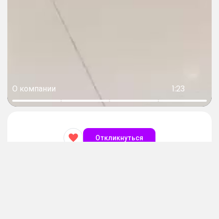
О компании
1:23
Откликнуться
Хостес
Контакты
prom1@sobes.ru
Зарплата