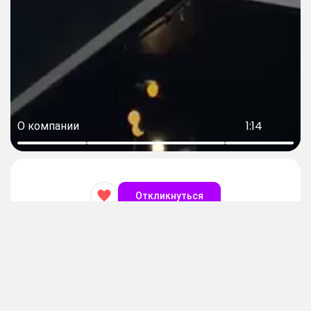
О компании
1:14
Откликнуться
Официант в «Аджикинежаль»
Контакты
prom2@sobes.ru
Зарплата