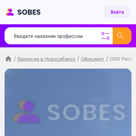
Войти
/
Вакансии в Новосибирск
/
Официант
/
ООО Ресто