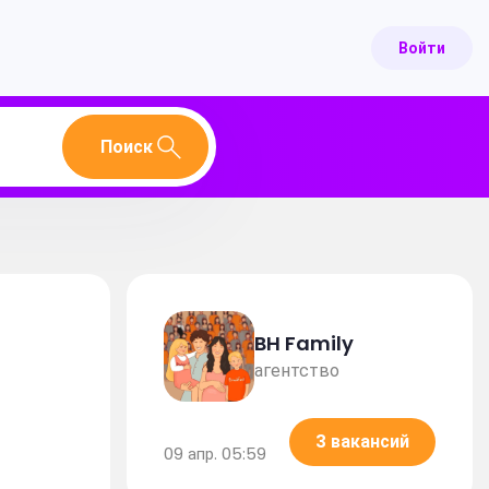
Войти
Поиск
BH Family
агентство
3 вакансий
09 апр. 05:59