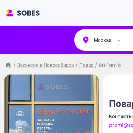
Москва
/
Вакансии в Новосибирск
/
Повар
/
BH Family
Пова
Контакты
prom1@so