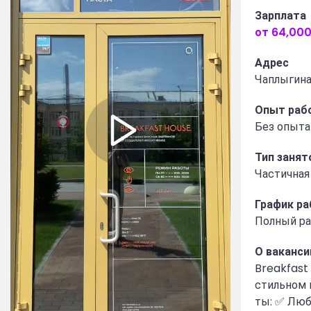
Зарплата
от 64,000
Адрес
Чаплыгина,
Опыт раб
Без опыта
Тип занят
Частичная
График р
Полный ра
О ваканси
Breakfast
стильном 
ты: ✅ Люб