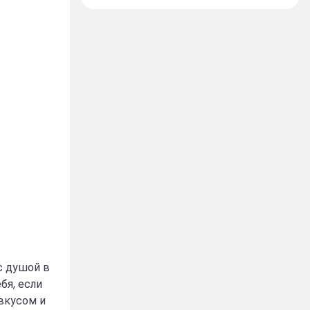
с душой в
бя, если
вкусом и