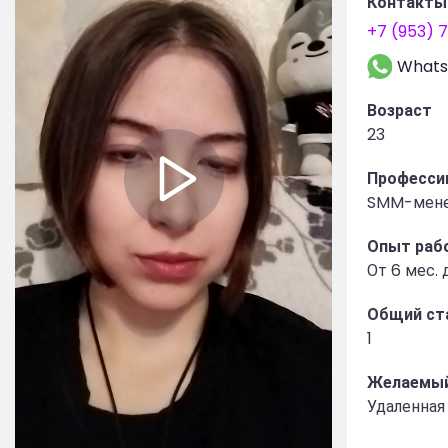
Контакты
+7 (953) 
What
Возраст
23
Професси
SMM-мене
Опыт раб
От 6 мес. 
Общий ст
1
Желаемый
Удаленная