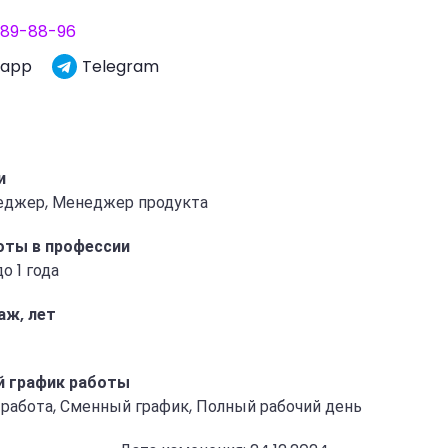
789-88-96
sapp
Telegram
и
джер, Менеджер продукта
оты в профессии
до 1 года
аж, лет
 график работы
 работа, Сменный график, Полный рабочий день